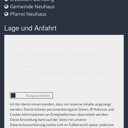
Gemeinde Neuhaus
Pfarrei Neuhaus
Lage und Anfahrt
Empfohlener externer Inhalt
An dieser Stelle finden Sie eine OpenStreetMap
Landkarte, welche über den Dienstleister MapTiler
ausgeliefert wird. Um diese Landkarte anzuzeigen
müssen Sie der Verwendung von externen Inhalten
zustimmen.
Externe Inhalte
Ich bin damit einverstanden, dass mir externe Inhalte angezeigt
werden. Damit können personenbezogene Daten, IP-Adresse und
Cookie-Informationen an Drittplattformen übermittelt werden.
Diese Einstellung kann auf der Seite mit unserer
Datenschutzerklärung (siehe Link im Fußbereich) später jederzeit