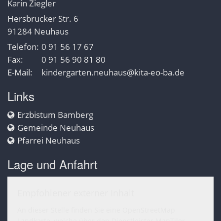
Karin
Ziegler
Hersbrucker Str. 6
91284
Neuhaus
Telefon:
0 91 56 17 67
Fax:
0 91 56 90 81 80
E-Mail:
kindergarten.neuhaus@kita-eo-ba.de
Links
Erzbistum Bamberg
Gemeinde Neuhaus
Pfarrei Neuhaus
Lage und Anfahrt
Empfohlener externer Inhalt
An dieser Stelle finden Sie eine OpenStreetMap
Landkarte, welche über den Dienstleister MapTiler