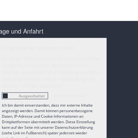
age und Anfahrt
Empfohlener externer Inhalt
An dieser Stelle finden Sie eine OpenStreetMap
Landkarte, welche über den Dienstleister
MapTiler ausgeliefert wird. Um diese Landkarte
anzuzeigen müssen Sie der Verwendung von
externen Inhalten zustimmen.
Externe Inhalte
Ich bin damit einverstanden, dass mir externe Inhalte
angezeigt werden. Damit können personenbezogene
Daten, IP-Adresse und Cookie-Informationen an
Drittplattformen übermittelt werden. Diese Einstellung
kann auf der Seite mit unserer Datenschutzerklärung
(siehe Link im Fußbereich) später jederzeit wieder